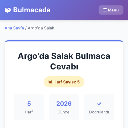
🧩 Bulmacada
☰ Menü
Ana Sayfa
/
Argo'da Salak
Argo'da Salak Bulmaca
Cevabı
📊 Harf Sayısı: 5
5
2026
✓
Harf
Güncel
Doğrulandı