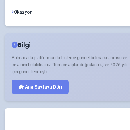
Okazyon
Bilgi
Bulmacada platformunda binlerce güncel bulmaca sorusu ve
cevabını bulabilirsiniz. Tüm cevaplar doğrulanmış ve 2026 yılı
için güncellenmiştir.
Ana Sayfaya Dön