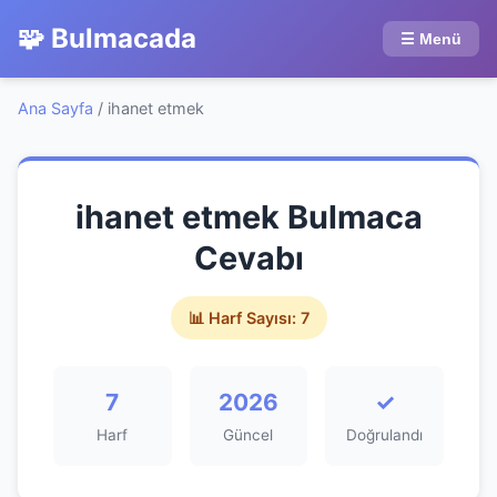
🧩 Bulmacada
☰ Menü
Ana Sayfa
/
ihanet etmek
ihanet etmek Bulmaca
Cevabı
📊 Harf Sayısı: 7
7
2026
✓
Harf
Güncel
Doğrulandı