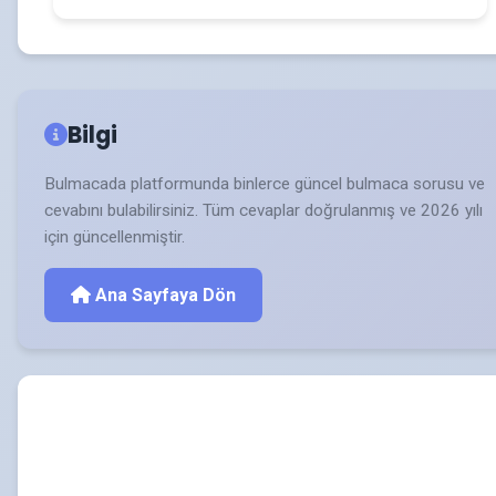
Bilgi
Bulmacada platformunda binlerce güncel bulmaca sorusu ve
cevabını bulabilirsiniz. Tüm cevaplar doğrulanmış ve 2026 yılı
için güncellenmiştir.
Ana Sayfaya Dön