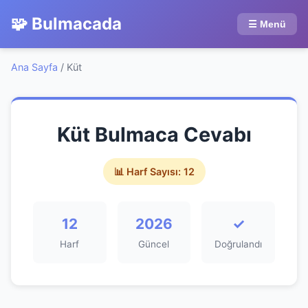
🧩 Bulmacada
☰ Menü
Ana Sayfa
/
Küt
Küt Bulmaca Cevabı
📊 Harf Sayısı: 12
12
2026
✓
Harf
Güncel
Doğrulandı