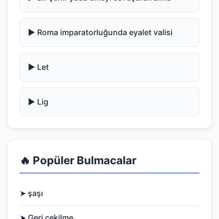
▶️ Roma imparatorluğunda eyalet valisi
▶️ Let
▶️ Lig
🔥 Popüler Bulmacalar
➤ şaşı
➤ Geri çekilme