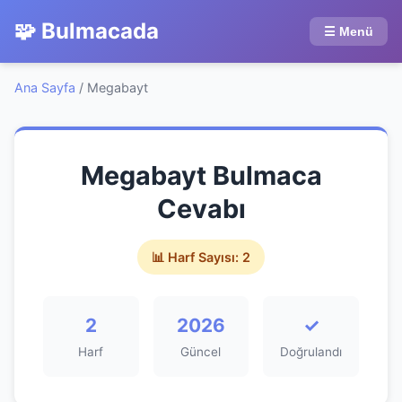
🧩 Bulmacada
☰ Menü
Ana Sayfa
/
Megabayt
Megabayt Bulmaca
Cevabı
📊 Harf Sayısı: 2
2
2026
✓
Harf
Güncel
Doğrulandı