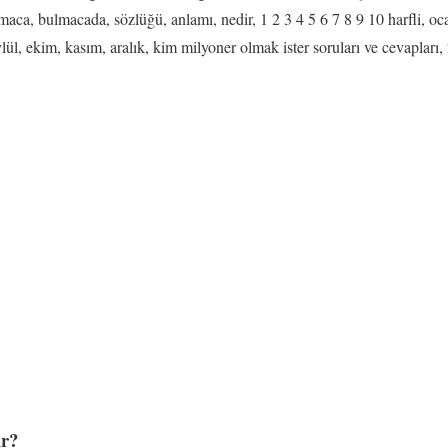
aca, bulmacada, sözlüğü, anlamı, nedir, 1 2 3 4 5 6 7 8 9 10 harfli, oca
lül, ekim, kasım, aralık, kim milyoner olmak ister soruları ve cevapları,
ir?