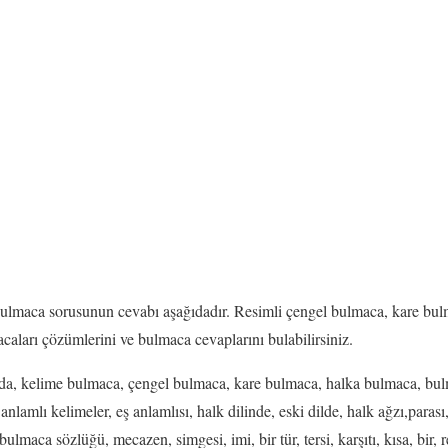
ulmaca sorusunun cevabı aşağıdadır. Resimli çengel bulmaca, kare bul
caları çözümlerini ve bulmaca cevaplarını bulabilirsiniz.
a, kelime bulmaca, çengel bulmaca, kare bulmaca, halka bulmaca, bulm
nlamlı kelimeler, eş anlamlısı, halk dilinde, eski dilde, halk ağzı,parası
 bulmaca sözlüğü, mecazen, simgesi, imi, bir tür, tersi, karşıtı, kısa, bir, r