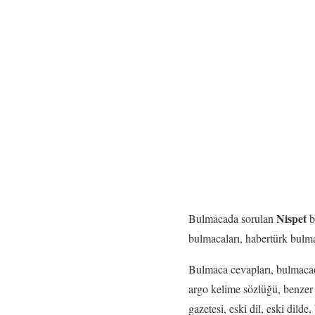
Nispet
Bulmacada sorulan
b
bulmacaları, habertürk bulma
Bulmaca cevapları, bulmacad
argo kelime sözlüğü, benzer a
gazetesi, eski dil, eski dilde,