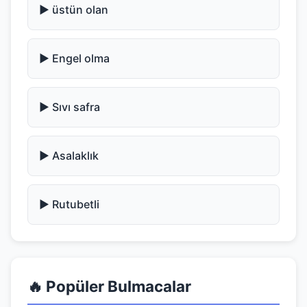
▶️ üstün olan
▶️ Engel olma
▶️ Sıvı safra
▶️ Asalaklık
▶️ Rutubetli
🔥 Popüler Bulmacalar