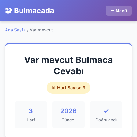
🧩 Bulmacada
☰ Menü
Ana Sayfa
/
Var mevcut
Var mevcut Bulmaca
Cevabı
📊 Harf Sayısı: 3
3
2026
✓
Harf
Güncel
Doğrulandı